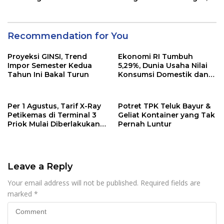
GPEI Respon Begini
Recommendation for You
Proyeksi GINSI, Trend
Ekonomi RI Tumbuh
Impor Semester Kedua
5,29%, Dunia Usaha Nilai
Tahun Ini Bakal Turun
Konsumsi Domestik dan
Rantai Pasok Tetap Solid
di Tengah Tekanan
Geopolitik
Per 1 Agustus, Tarif X-Ray
Potret TPK Teluk Bayur &
Petikemas di Terminal 3
Geliat Kontainer yang Tak
Priok Mulai Diberlakukan,
Pernah Luntur
Ini Rinciannya
Leave a Reply
Your email address will not be published.
Required fields are
marked
*