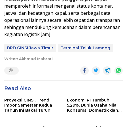
memperoleh informasi mengenai status kontainer,
jadwal dan kedatangan kapal, serta berbagai data
operasional lainnya secara lebih cepat dan transparan
sehingga mendukung kemudahan dalam perencanaan
kegiatan logistik.[am]
BPD GINSI Jawa Timur
Terminal Teluk Lamong
Writer: Akhmad Mabrori
Read Also
Proyeksi GINSI, Trend
Ekonomi RI Tumbuh
Impor Semester Kedua
5,29%, Dunia Usaha Nilai
Tahun Ini Bakal Turun
Konsumsi Domestik dan
Rantai Pasok Tetap Solid
di Tengah Tekanan
Geopolitik