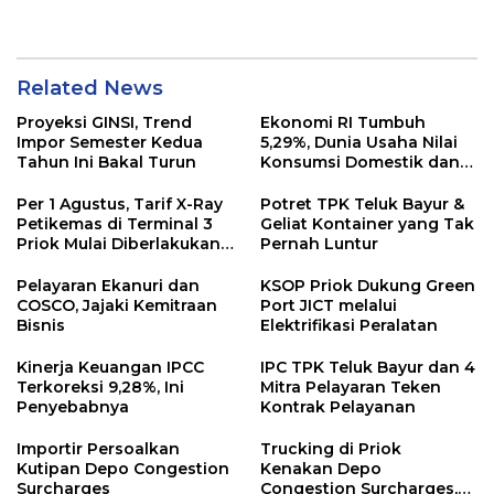
Semester I/2026
Related News
Proyeksi GINSI, Trend
Ekonomi RI Tumbuh
Impor Semester Kedua
5,29%, Dunia Usaha Nilai
Tahun Ini Bakal Turun
Konsumsi Domestik dan
Rantai Pasok Tetap Solid
di Tengah Tekanan
Per 1 Agustus, Tarif X-Ray
Potret TPK Teluk Bayur &
Geopolitik
Petikemas di Terminal 3
Geliat Kontainer yang Tak
Priok Mulai Diberlakukan,
Pernah Luntur
Ini Rinciannya
Pelayaran Ekanuri dan
KSOP Priok Dukung Green
COSCO, Jajaki Kemitraan
Port JICT melalui
Bisnis
Elektrifikasi Peralatan
Kinerja Keuangan IPCC
IPC TPK Teluk Bayur dan 4
Terkoreksi 9,28%, Ini
Mitra Pelayaran Teken
Penyebabnya
Kontrak Pelayanan
Importir Persoalkan
Trucking di Priok
Kutipan Depo Congestion
Kenakan Depo
Surcharges
Congestion Surcharges,