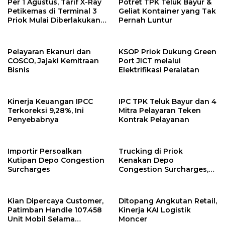
Per 1 Agustus, Tarif X-Ray
Potret TPK Teluk Bayur &
Petikemas di Terminal 3
Geliat Kontainer yang Tak
Priok Mulai Diberlakukan,
Pernah Luntur
Ini Rinciannya
Pelayaran Ekanuri dan
KSOP Priok Dukung Green
COSCO, Jajaki Kemitraan
Port JICT melalui
Bisnis
Elektrifikasi Peralatan
Kinerja Keuangan IPCC
IPC TPK Teluk Bayur dan 4
Terkoreksi 9,28%, Ini
Mitra Pelayaran Teken
Penyebabnya
Kontrak Pelayanan
Importir Persoalkan
Trucking di Priok
Kutipan Depo Congestion
Kenakan Depo
Surcharges
Congestion Surcharges,
GPEI Respon Begini
Kian Dipercaya Customer,
Ditopang Angkutan Retail,
Patimban Handle 107.458
Kinerja KAI Logistik
Unit Mobil Selama
Moncer