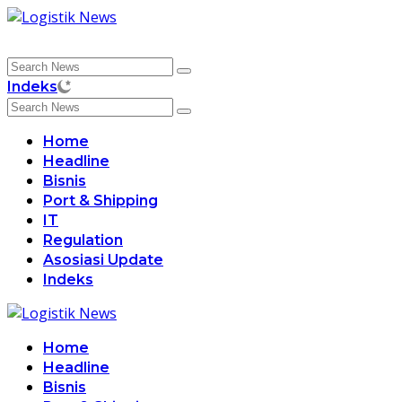
Skip
to
content
Indeks
Home
Headline
Bisnis
Port & Shipping
IT
Regulation
Asosiasi Update
Indeks
Home
Headline
Bisnis