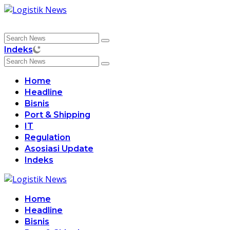
Skip
to
content
Indeks
Home
Headline
Bisnis
Port & Shipping
IT
Regulation
Asosiasi Update
Indeks
Home
Headline
Bisnis