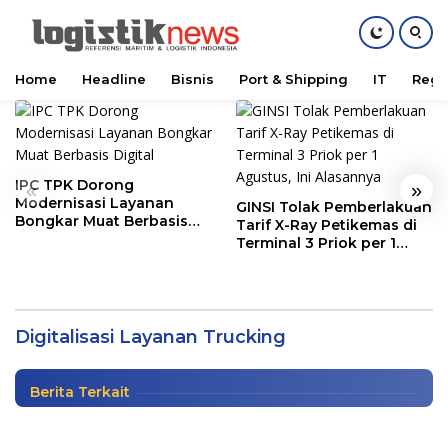
Home
Headline
Bisnis
Port & Shipping
IT
Regu
Skip
to
content
IPC TPK Dorong
«
»
Modernisasi Layanan
GINSI Tolak Pemberlakuan
Bongkar Muat Berbasis
Tarif X-Ray Petikemas di
Digital
Terminal 3 Priok per 1
Agustus, Ini Alasannya
Digitalisasi Trucking
‘GolekTruk’ Tawarkan Layanan Angkutan
Logistik Efisien
Digitalisasi Layanan Trucking
IT
|
January 31, 2023
Berita Terkait