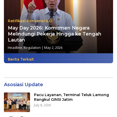
Ratifikasi Konvensi ILO
May Day 2026: Komitmen Negara
Melindungi Pekerja Hingga ke Tengah
Lautan
Headline
,
Regulation
|
May 2, 2026
Berita Terkait
Asosiasi Update
Pacu Layanan, Terminal Teluk Lamong
Rangkul GINSI Jatim
July 8, 2026