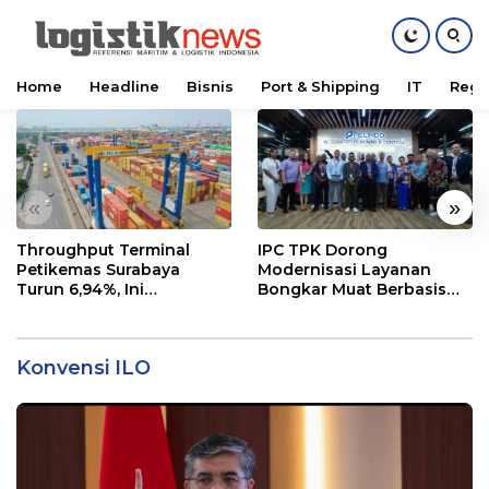
Home
Headline
Bisnis
Port & Shipping
IT
Regu
Skip
to
content
«
»
Throughput Terminal
IPC TPK Dorong
Petikemas Surabaya
Modernisasi Layanan
Turun 6,94%, Ini
Bongkar Muat Berbasis
Penyebabnya
Digital
Konvensi ILO