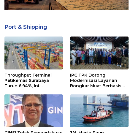
Port & Shipping
Throughput Terminal
IPC TPK Dorong
Petikemas Surabaya
Modernisasi Layanan
Turun 6,94%, Ini
Bongkar Muat Berbasis
Penyebabnya
Digital
GINSI Tolak Pemberlakuan
JAI, Masih Raup