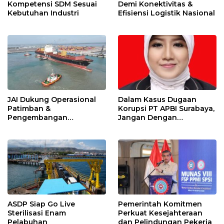
Kompetensi SDM Sesuai
Demi Konektivitas &
Kebutuhan Industri
Efisiensi Logistik Nasional
JAI Dukung Operasional
Dalam Kasus Dugaan
Patimban &
Korupsi PT APBI Surabaya,
Pengembangan
Jangan Dengan
Ekosistem Logistik
Kriminalisasi
Nasional
ASDP Siap Go Live
Pemerintah Komitmen
Sterilisasi Enam
Perkuat Kesejahteraan
Pelabuhan
dan Pelindungan Pekerja