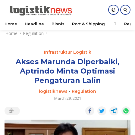
Home
Headline
Bisnis
Port & Shipping
IT
Regu
Skip
Home
Regulation
to
content
Infrastruktur Logistik
Akses Marunda Diperbaiki,
Aptrindo Minta Optimasi
Pengaturan Lalin
logistiknews
-
Regulation
March 29, 2021