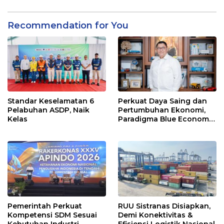
Recommendation for You
Standar Keselamatan 6
Perkuat Daya Saing dan
Pelabuhan ASDP, Naik
Pertumbuhan Ekonomi,
Kelas
Paradigma Blue Economy
Jadi Solusi
Pemerintah Perkuat
RUU Sistranas Disiapkan,
Kompetensi SDM Sesuai
Demi Konektivitas &
Kebutuhan Industri
Efisiensi Logistik Nasional