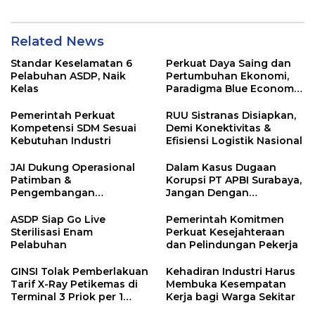
Dominasi Kapal Asing
Related News
Standar Keselamatan 6
Perkuat Daya Saing dan
Pelabuhan ASDP, Naik
Pertumbuhan Ekonomi,
Kelas
Paradigma Blue Economy
Jadi Solusi
Pemerintah Perkuat
RUU Sistranas Disiapkan,
Kompetensi SDM Sesuai
Demi Konektivitas &
Kebutuhan Industri
Efisiensi Logistik Nasional
JAI Dukung Operasional
Dalam Kasus Dugaan
Patimban &
Korupsi PT APBI Surabaya,
Pengembangan
Jangan Dengan
Ekosistem Logistik
Kriminalisasi
Nasional
ASDP Siap Go Live
Pemerintah Komitmen
Sterilisasi Enam
Perkuat Kesejahteraan
Pelabuhan
dan Pelindungan Pekerja
GINSI Tolak Pemberlakuan
Kehadiran Industri Harus
Tarif X-Ray Petikemas di
Membuka Kesempatan
Terminal 3 Priok per 1
Kerja bagi Warga Sekitar
Agustus, Ini Alasannya