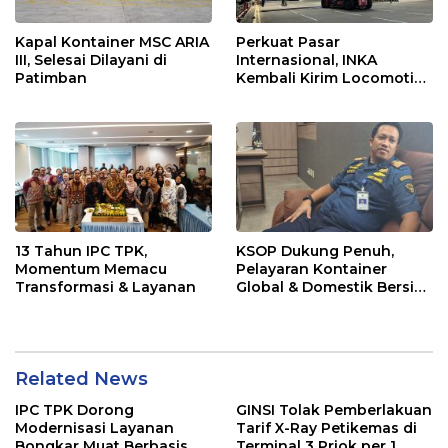
Kapal Kontainer MSC ARIA
Perkuat Pasar
III, Selesai Dilayani di
Internasional, INKA
Patimban
Kembali Kirim Locomotive
Platform ke Australia
13 Tahun IPC TPK,
KSOP Dukung Penuh,
Momentum Memacu
Pelayaran Kontainer
Transformasi & Layanan
Global & Domestik Bersiap
Ramaikan Patimban
Related News
IPC TPK Dorong
GINSI Tolak Pemberlakuan
Modernisasi Layanan
Tarif X-Ray Petikemas di
Bongkar Muat Berbasis
Terminal 3 Priok per 1