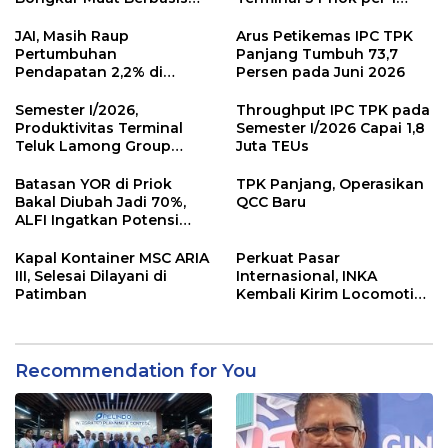
Digital
Agustus, Ini Alasannya
JAI, Masih Raup
Arus Petikemas IPC TPK
Pertumbuhan
Panjang Tumbuh 73,7
Pendapatan 2,2% di
Persen pada Juni 2026
Semester I/2026
Semester I/2026,
Throughput IPC TPK pada
Produktivitas Terminal
Semester I/2026 Capai 1,8
Teluk Lamong Group
Juta TEUs
Tumbuh 13,3%
Batasan YOR di Priok
TPK Panjang, Operasikan
Bakal Diubah Jadi 70%,
QCC Baru
ALFI Ingatkan Potensi
Kongesti
Kapal Kontainer MSC ARIA
Perkuat Pasar
III, Selesai Dilayani di
Internasional, INKA
Patimban
Kembali Kirim Locomotive
Platform ke Australia
Recommendation for You