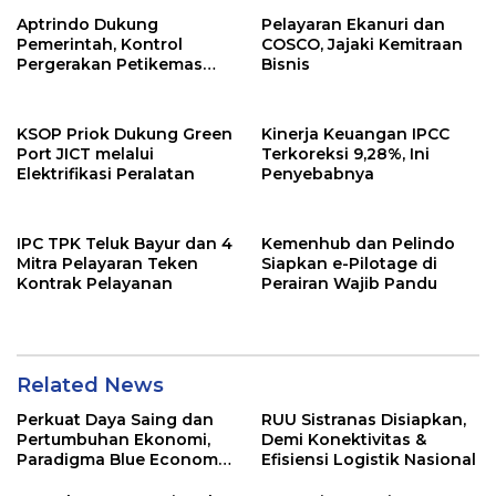
Aptrindo Dukung
Pelayaran Ekanuri dan
Pemerintah, Kontrol
COSCO, Jajaki Kemitraan
Pergerakan Petikemas
Bisnis
Kosong & Kurangi
Dominasi Kapal Asing
KSOP Priok Dukung Green
Kinerja Keuangan IPCC
Port JICT melalui
Terkoreksi 9,28%, Ini
Elektrifikasi Peralatan
Penyebabnya
IPC TPK Teluk Bayur dan 4
Kemenhub dan Pelindo
Mitra Pelayaran Teken
Siapkan e-Pilotage di
Kontrak Pelayanan
Perairan Wajib Pandu
Related News
Perkuat Daya Saing dan
RUU Sistranas Disiapkan,
Pertumbuhan Ekonomi,
Demi Konektivitas &
Paradigma Blue Economy
Efisiensi Logistik Nasional
Jadi Solusi