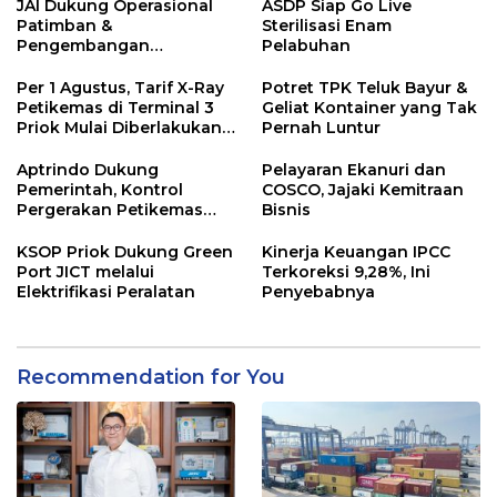
JAI Dukung Operasional
ASDP Siap Go Live
Patimban &
Sterilisasi Enam
Pengembangan
Pelabuhan
Ekosistem Logistik
Nasional
Per 1 Agustus, Tarif X-Ray
Potret TPK Teluk Bayur &
Petikemas di Terminal 3
Geliat Kontainer yang Tak
Priok Mulai Diberlakukan,
Pernah Luntur
Ini Rinciannya
Aptrindo Dukung
Pelayaran Ekanuri dan
Pemerintah, Kontrol
COSCO, Jajaki Kemitraan
Pergerakan Petikemas
Bisnis
Kosong & Kurangi
Dominasi Kapal Asing
KSOP Priok Dukung Green
Kinerja Keuangan IPCC
Port JICT melalui
Terkoreksi 9,28%, Ini
Elektrifikasi Peralatan
Penyebabnya
Recommendation for You