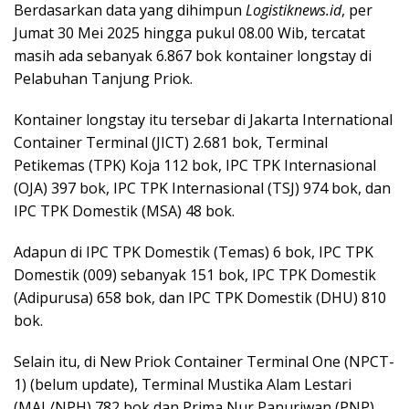
Berdasarkan data yang dihimpun
Logistiknews.id
, per
Jumat 30 Mei 2025 hingga pukul 08.00 Wib, tercatat
masih ada sebanyak 6.867 bok kontainer longstay di
Pelabuhan Tanjung Priok.
Kontainer longstay itu tersebar di Jakarta International
Container Terminal (JICT) 2.681 bok, Terminal
Petikemas (TPK) Koja 112 bok, IPC TPK Internasional
(OJA) 397 bok, IPC TPK Internasional (TSJ) 974 bok, dan
IPC TPK Domestik (MSA) 48 bok.
Adapun di IPC TPK Domestik (Temas) 6 bok, IPC TPK
Domestik (009) sebanyak 151 bok, IPC TPK Domestik
(Adipurusa) 658 bok, dan IPC TPK Domestik (DHU) 810
bok.
Selain itu, di New Priok Container Terminal One (NPCT-
1) (belum update), Terminal Mustika Alam Lestari
(MAL/NPH) 782 bok dan Prima Nur Panurjwan (PNP)