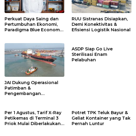
Perkuat Daya Saing dan
RUU Sistranas Disiapkan,
Pertumbuhan Ekonomi,
Demi Konektivitas &
Paradigma Blue Economy
Efisiensi Logistik Nasional
Jadi Solusi
ASDP Siap Go Live
Sterilisasi Enam
Pelabuhan
JAI Dukung Operasional
Patimban &
Pengembangan
Ekosistem Logistik
Nasional
Per 1 Agustus, Tarif X-Ray
Potret TPK Teluk Bayur &
Petikemas di Terminal 3
Geliat Kontainer yang Tak
Priok Mulai Diberlakukan,
Pernah Luntur
Ini Rinciannya