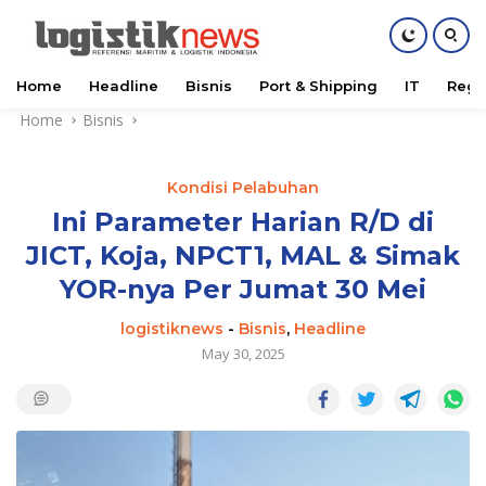
Home
Headline
Bisnis
Port & Shipping
IT
Regu
Skip
Home
Bisnis
to
content
Kondisi Pelabuhan
Ini Parameter Harian R/D di
JICT, Koja, NPCT1, MAL & Simak
YOR-nya Per Jumat 30 Mei
logistiknews
-
Bisnis
,
Headline
May 30, 2025