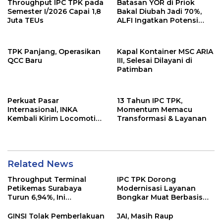
Throughput IPC TPK pada
Batasan YOR di Priok
Semester I/2026 Capai 1,8
Bakal Diubah Jadi 70%,
Juta TEUs
ALFI Ingatkan Potensi
Kongesti
TPK Panjang, Operasikan
Kapal Kontainer MSC ARIA
QCC Baru
III, Selesai Dilayani di
Patimban
Perkuat Pasar
13 Tahun IPC TPK,
Internasional, INKA
Momentum Memacu
Kembali Kirim Locomotive
Transformasi & Layanan
Platform ke Australia
Related News
Throughput Terminal
IPC TPK Dorong
Petikemas Surabaya
Modernisasi Layanan
Turun 6,94%, Ini
Bongkar Muat Berbasis
Penyebabnya
Digital
GINSI Tolak Pemberlakuan
JAI, Masih Raup