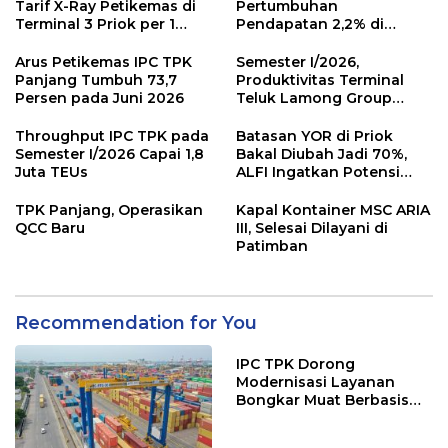
Tarif X-Ray Petikemas di
Pertumbuhan
Terminal 3 Priok per 1
Pendapatan 2,2% di
Agustus, Ini Alasannya
Semester I/2026
Arus Petikemas IPC TPK
Semester I/2026,
Panjang Tumbuh 73,7
Produktivitas Terminal
Persen pada Juni 2026
Teluk Lamong Group
Tumbuh 13,3%
Throughput IPC TPK pada
Batasan YOR di Priok
Semester I/2026 Capai 1,8
Bakal Diubah Jadi 70%,
Juta TEUs
ALFI Ingatkan Potensi
Kongesti
TPK Panjang, Operasikan
Kapal Kontainer MSC ARIA
QCC Baru
III, Selesai Dilayani di
Patimban
Recommendation for You
IPC TPK Dorong
Modernisasi Layanan
Bongkar Muat Berbasis
Digital