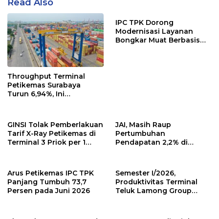
Read Also
IPC TPK Dorong
Modernisasi Layanan
Bongkar Muat Berbasis
Digital
Throughput Terminal
Petikemas Surabaya
Turun 6,94%, Ini
Penyebabnya
GINSI Tolak Pemberlakuan
JAI, Masih Raup
Tarif X-Ray Petikemas di
Pertumbuhan
Terminal 3 Priok per 1
Pendapatan 2,2% di
Agustus, Ini Alasannya
Semester I/2026
Arus Petikemas IPC TPK
Semester I/2026,
Panjang Tumbuh 73,7
Produktivitas Terminal
Persen pada Juni 2026
Teluk Lamong Group
Tumbuh 13,3%