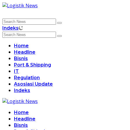
Skip
to
content
Indeks
Home
Headline
Bisnis
Port & Shipping
IT
Regulation
Asosiasi Update
Indeks
Home
Headline
Bisnis