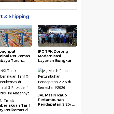
rt & Shipping
oughput
IPC TPK Dorong
minal Petikemas
Modernisasi
abaya Turun
Layanan Bongkar
%, Ini
Muat Berbasis
yebabnya
Digital
JAI, Masih Raup
Pertumbuhan
SI Tolak
Pendapatan 2,2% di
berlakuan Tarif
Semester I/2026
ay Petikemas di