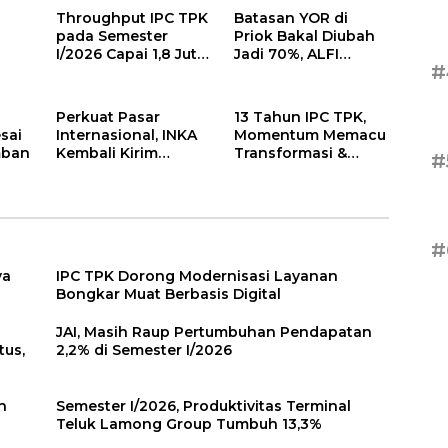
Throughput IPC TPK
Batasan YOR di
pada Semester
Priok Bakal Diubah
I/2026 Capai 1,8 Juta
Jadi 70%, ALFI
#
TEUs
Ingatkan Potensi
Kongesti
Perkuat Pasar
13 Tahun IPC TPK,
esai
Internasional, INKA
Momentum Memacu
mban
Kembali Kirim
Transformasi &
#
Locomotive
Layanan
Platform ke
Australia
#
ya
IPC TPK Dorong Modernisasi Layanan
Bongkar Muat Berbasis Digital
JAI, Masih Raup Pertumbuhan Pendapatan
tus,
2,2% di Semester I/2026
h
Semester I/2026, Produktivitas Terminal
Teluk Lamong Group Tumbuh 13,3%