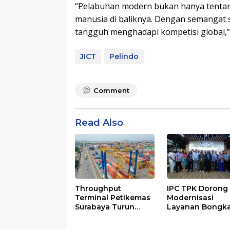
“Pelabuhan modern bukan hanya tentang
manusia di baliknya. Dengan semangat s
tangguh menghadapi kompetisi global,
JICT
Pelindo
Comment
Read Also
Throughput
IPC TPK Dorong
Terminal Petikemas
Modernisasi
Surabaya Turun
Layanan Bongk
6,94%, Ini
Muat Berbasis
Penyebabnya
Digital