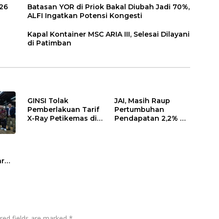
26
Batasan YOR di Priok Bakal Diubah Jadi 70%,
ALFI Ingatkan Potensi Kongesti
Kapal Kontainer MSC ARIA III, Selesai Dilayani
di Patimban
GINSI Tolak
JAI, Masih Raup
Pemberlakuan Tarif
Pertumbuhan
X-Ray Petikemas di
Pendapatan 2,2% di
Terminal 3 Priok per
Semester I/2026
1 Agustus, Ini
Alasannya
ar
red fields are marked
*