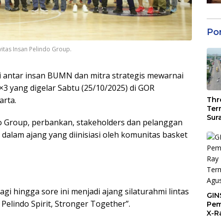
Po
itas Insan Pelindo Group.
 antar insan BUMN dan mitra strategis mewarnai
3 yang digelar Sabtu (25/10/2025) di GOR
arta.
Thr
Ter
Sur
do Group, perbankan, stakeholders dan pelanggan
6,94
i dalam ajang yang diinisiasi oleh komunitas basket
Pen
i hingga sore ini menjadi ajang silaturahmi lintas
GIN
Pelindo Spirit, Stronger Together”.
Pem
X-R