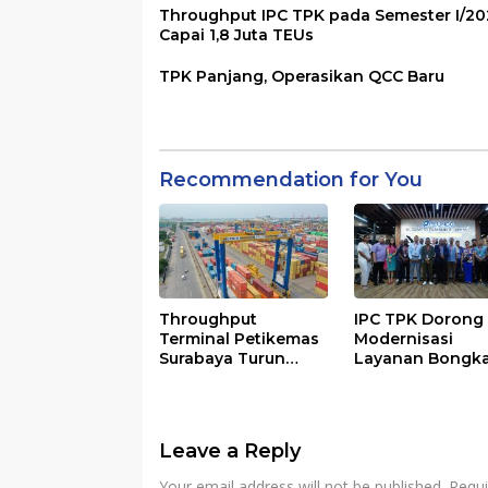
Throughput IPC TPK pada Semester I/20
Capai 1,8 Juta TEUs
TPK Panjang, Operasikan QCC Baru
Recommendation for You
Throughput
IPC TPK Dorong
Terminal Petikemas
Modernisasi
Surabaya Turun
Layanan Bongk
6,94%, Ini
Muat Berbasis
Penyebabnya
Digital
Leave a Reply
Your email address will not be published.
Requi