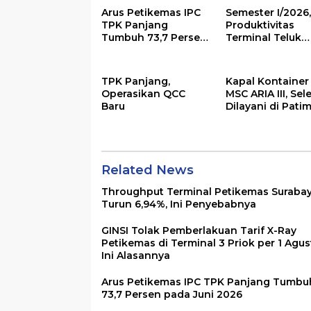
Arus Petikemas IPC
Semester I/2026,
TPK Panjang
Produktivitas
Tumbuh 73,7 Persen
Terminal Teluk
pada Juni 2026
Lamong Group
Tumbuh 13,3%
TPK Panjang,
Kapal Kontainer
Operasikan QCC
MSC ARIA III, Sel
Baru
Dilayani di Pati
Related News
Throughput Terminal Petikemas Suraba
Turun 6,94%, Ini Penyebabnya
GINSI Tolak Pemberlakuan Tarif X-Ray
Petikemas di Terminal 3 Priok per 1 Agus
Ini Alasannya
Arus Petikemas IPC TPK Panjang Tumbu
73,7 Persen pada Juni 2026