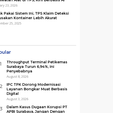
awatan Alat di TPS, Kini Berbasis AI
ary 23, 2026
ak Pakai Sistem Ini, TPS Klaim Deteksi
usakan Kontainer Lebih Akurat
mber 25, 2025
pular
Throughput Terminal Petikemas
1
Surabaya Turun 6,94%, Ini
Penyebabnya
August 8, 2026
IPC TPK Dorong Modernisasi
2
Layanan Bongkar Muat Berbasis
Digital
August 3, 2026
Dalam Kasus Dugaan Korupsi PT
3
APBI Surabaya, Jangan Dengan