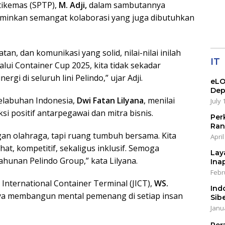
Ter
tikemas (SPTP),
M. Adji,
dalam sambutannya
1 Ag
inkan semangat kolaborasi yang juga dibutuhkan
Ala
n, dan komunikasi yang solid, nilai-nilai inilah
IT
lalui Container Cup 2025, kita tidak sekadar
gi di seluruh lini Pelindo,” ujar Adji.
eLO
Dep
labuhan Indonesia,
Dwi Fatan Lilyana
, menilai
July 
i positif antarpegawai dan mitra bisnis.
Per
Ran
an olahraga, tapi ruang tumbuh bersama. Kita
April
at, kompetitif, sekaligus inklusif. Semoga
Lay
ahunan Pelindo Group,” kata Lilyana.
Ina
Febr
International Container Terminal (JICT),
WS.
Ind
a membangun mental pemenang di setiap insan
Sib
Janu