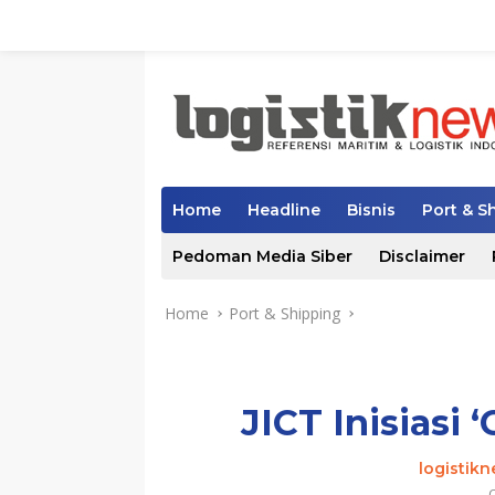
Skip
to
content
Home
Headline
Bisnis
Port & S
Pedoman Media Siber
Disclaimer
Home
Port & Shipping
JICT Inisiasi 
logistik
O