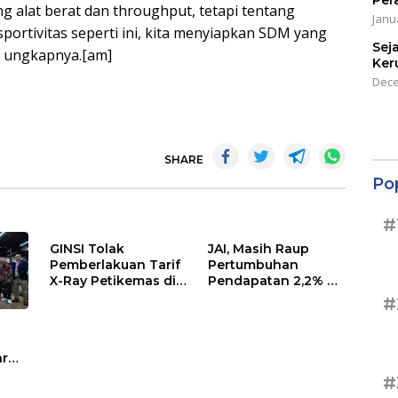
Per
 alat berat dan throughput, tetapi tentang
Janu
portivitas seperti ini, kita menyiapkan SDM yang
Sej
” ungkapnya.[am]
Ker
Dece
SHARE
Po
#
GINSI Tolak
JAI, Masih Raup
Pemberlakuan Tarif
Pertumbuhan
X-Ray Petikemas di
Pendapatan 2,2% di
Terminal 3 Priok per
Semester I/2026
#
1 Agustus, Ini
Alasannya
ar
#