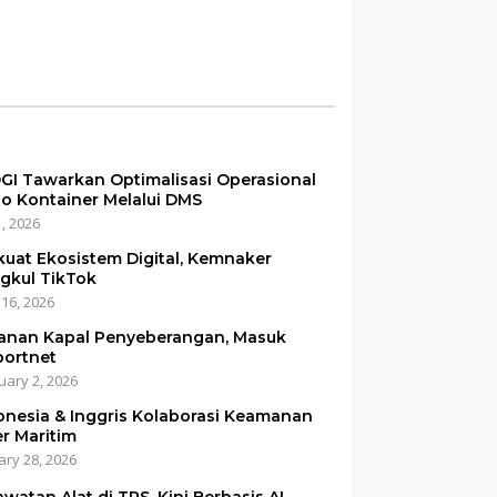
minal 3 Priok per
ustus, Ini
sannya
GI Tawarkan Optimalisasi Operasional
o Kontainer Melalui DMS
1, 2026
kuat Ekosistem Digital, Kemnaker
gkul TikTok
 16, 2026
anan Kapal Penyeberangan, Masuk
portnet
uary 2, 2026
onesia & Inggris Kolaborasi Keamanan
er Maritim
ary 28, 2026