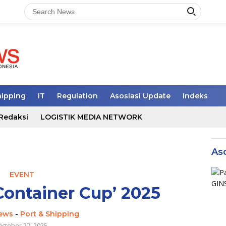
hipping
IT
Regulation
Asosiasi Update
Indeks
Redaksi
LOGISTIK MEDIA NETWORK
As
EVENT
‘Container Cup’ 2025
news
-
Port & Shipping
ctober 27, 2025