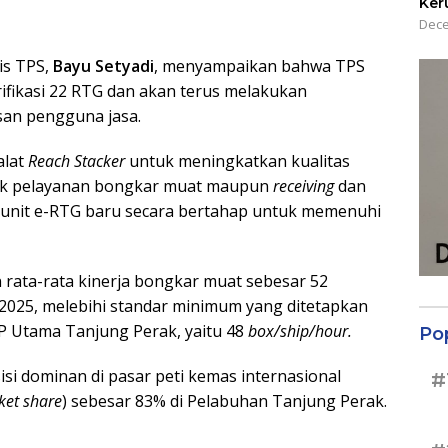
Ker
Dece
is TPS,
Bayu Setyadi
, menyampaikan bahwa TPS
rifikasi 22 RTG dan akan terus melakukan
an pengguna jasa.
alat
Reach Stacker
untuk meningkatkan kualitas
uk pelayanan bongkar muat maupun
receiving
dan
 unit e-RTG baru secara bertahap untuk memenuhi
n rata-rata kinerja bongkar muat sebesar 52
2025, melebihi standar minimum yang ditetapkan
 Utama Tanjung Perak, yaitu 48
box/ship/hour.
Po
i dominan di pasar peti kemas internasional
#
et share
) sebesar 83% di Pelabuhan Tanjung Perak.