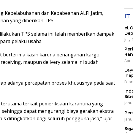
ng Kepelabuhanan dan Kepabeanan ALFI Jatim,
IT
yanan yang diberikan TPS.
eLO
Dep
dilakukan TPS selama ini telah memberikan dampak
July 
k para pelaku usaha.
Per
at berterima kasih karena penanganan kargo
Ran
April
receiving, maupun delivery selama ini sudah
Lay
Ina
Febr
ap adanya percepatan proses khususnya pada saat
Ind
Sib
Janu
, terutama terkait pemeriksaan karantina yang
, sehingga dapat mengurangi biaya gerakan ekstra.
Per
s ditingkatkan bagi seluruh pengguna jasa,” ujar
Janu
Sej