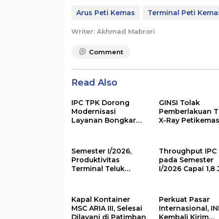
Arus Peti Kemas
Terminal Peti Kema
Writer: Akhmad Mabrori
Comment
Read Also
IPC TPK Dorong
GINSI Tolak
Modernisasi
Pemberlakuan Ta
Layanan Bongkar
X-Ray Petikemas
Muat Berbasis
Terminal 3 Priok
Digital
1 Agustus, Ini
Alasannya
Semester I/2026,
Throughput IPC
Produktivitas
pada Semester
Terminal Teluk
I/2026 Capai 1,8 
Lamong Group
TEUs
Tumbuh 13,3%
Kapal Kontainer
Perkuat Pasar
MSC ARIA III, Selesai
Internasional, I
Dilayani di Patimban
Kembali Kirim