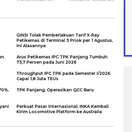
Layanan
Domestik Bersiap
Ramaikan Patimban
GINSI Tolak Pemberlakuan Tarif X-Ray
Petikemas di Terminal 3 Priok per 1 Agustus,
Ini Alasannya
an
Arus Petikemas IPC TPK Panjang Tumbuh
73,7 Persen pada Juni 2026
Throughput IPC TPK pada Semester I/2026
Capai 1,8 Juta TEUs
70%,
TPK Panjang, Operasikan QCC Baru
ayani
Perkuat Pasar Internasional, INKA Kembali
Kirim Locomotive Platform ke Australia