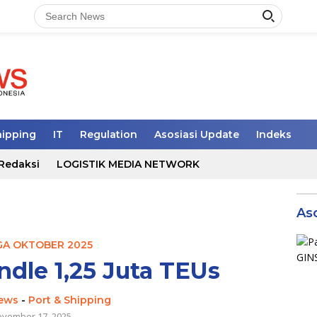
hipping
IT
Regulation
Asosiasi Update
Indeks
Redaksi
LOGISTIK MEDIA NETWORK
As
GA OKTOBER 2025
ndle 1,25 Juta TEUs
news
-
Port & Shipping
vember 17, 2025