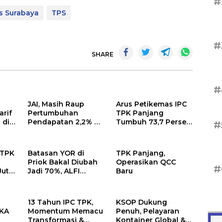
#
s Surabaya
TPS
#
SHARE
#
JAI, Masih Raup
Arus Petikemas IPC
rif
Pertumbuhan
TPK Panjang
 di
Pendapatan 2,2% di
Tumbuh 73,7 Persen
#
 per
Semester I/2026
pada Juni 2026
 TPK
Batasan YOR di
TPK Panjang,
Priok Bakal Diubah
Operasikan QCC
#
Juta
Jadi 70%, ALFI
Baru
Ingatkan Potensi
Kongesti
13 Tahun IPC TPK,
KSOP Dukung
NKA
Momentum Memacu
Penuh, Pelayaran
Transformasi &
Kontainer Global &