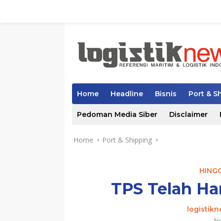
Skip
to
content
Home
Headline
Bisnis
Port & S
Pedoman Media Siber
Disclaimer
Home
Port & Shipping
HING
TPS Telah Ha
logistik
No