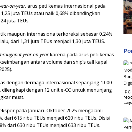
year-on-year
, arus peti kemas internasional pada
1,25 juta TEUs atau naik 0,68% dibandingkan
24 juta TEUs.
estik maupun internasiona terkoreksi sebesar 0,24%
lu, dari 1,31 juta TEUs menjadi 1,30 juta TEUS.
Po
throughput year-on-year
karena pada arus peti kemas
kseimbangan antara volume dan ship’s call kapal
2025).
mas dengan dermaga internasional sepanjang 1.000
 dilengkapi dengan 12 unit e-CC untuk menunjang
IPC
ngkar muat.
Mod
Lay
Mua
s ekspor pada Januari–Oktober 2025 mengalami
Digi
, dari 615 ribu TEUs menjadi 620 ribu TEUs. Disisi
48% dari 630 ribu TEUs menjadi 633 ribu TEUs.