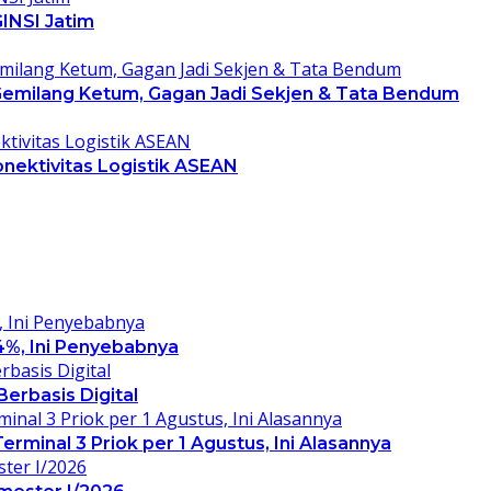
INSI Jatim
 Gemilang Ketum, Gagan Jadi Sekjen & Tata Bendum
nektivitas Logistik ASEAN
4%, Ini Penyebabnya
erbasis Digital
rminal 3 Priok per 1 Agustus, Ini Alasannya