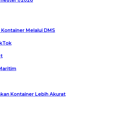
mester I/2026
 Kontainer Melalui DMS
ikTok
t
Maritim
akan Kontainer Lebih Akurat