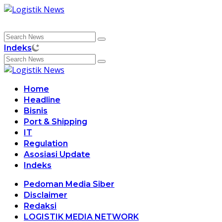
Skip
to
content
Indeks
Home
Headline
Bisnis
Port & Shipping
IT
Regulation
Asosiasi Update
Indeks
Pedoman Media Siber
Disclaimer
Redaksi
LOGISTIK MEDIA NETWORK