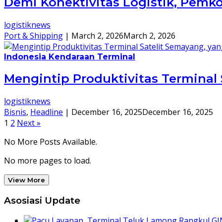
Demi Konektivitas Logistik, Pemko
logistiknews
Port & Shipping
|
March 2, 2026
March 2, 2026
Indonesia Kendaraan Terminal
Mengintip Produktivitas Terminal
logistiknews
Bisnis
,
Headline
|
December 16, 2025
December 16, 2025
Posts
1
2
Next »
pagination
No More Posts Available.
No more pages to load.
View More
Asosiasi Update