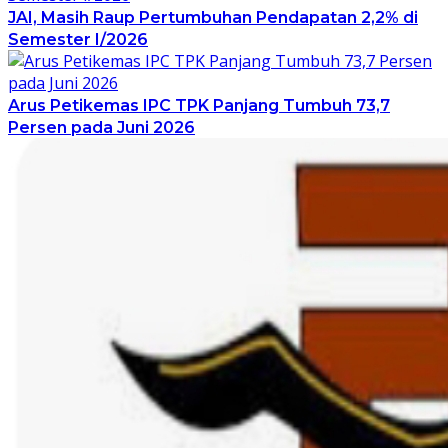
JAI, Masih Raup Pertumbuhan Pendapatan 2,2% di
Semester I/2026
Arus Petikemas IPC TPK Panjang Tumbuh 73,7
Persen pada Juni 2026