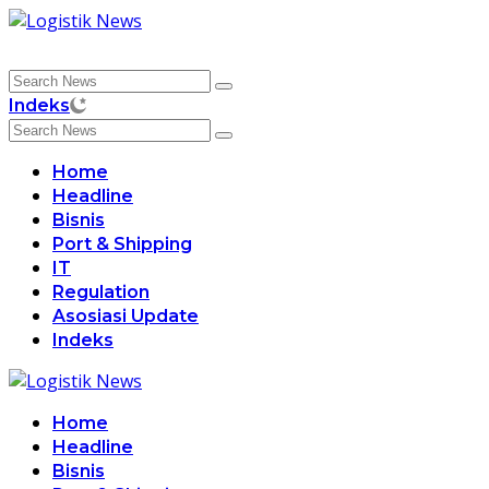
Skip
to
content
Indeks
Home
Headline
Bisnis
Port & Shipping
IT
Regulation
Asosiasi Update
Indeks
Home
Headline
Bisnis