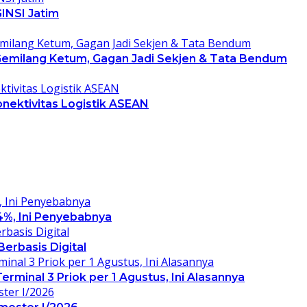
INSI Jatim
 Gemilang Ketum, Gagan Jadi Sekjen & Tata Bendum
nektivitas Logistik ASEAN
4%, Ini Penyebabnya
erbasis Digital
rminal 3 Priok per 1 Agustus, Ini Alasannya