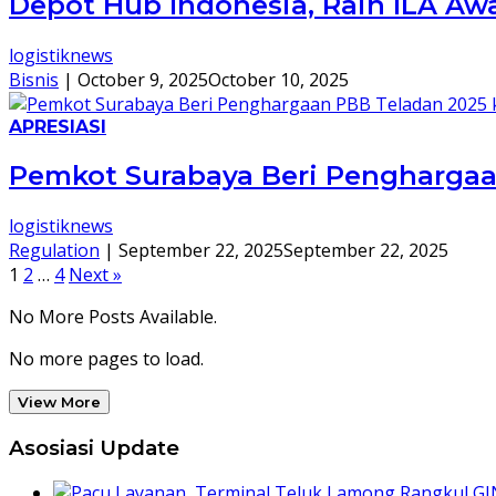
Depot Hub Indonesia, Raih ILA Aw
logistiknews
Bisnis
|
October 9, 2025
October 10, 2025
APRESIASI
Pemkot Surabaya Beri Penghargaa
logistiknews
Regulation
|
September 22, 2025
September 22, 2025
Posts
1
2
…
4
Next »
pagination
No More Posts Available.
No more pages to load.
View More
Asosiasi Update