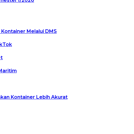
mester I/2026
 Kontainer Melalui DMS
ikTok
t
Maritim
akan Kontainer Lebih Akurat