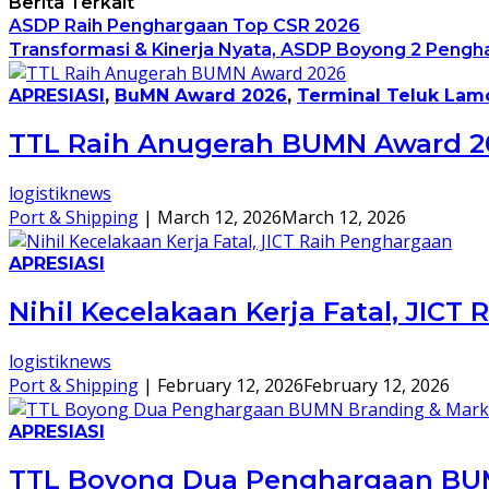
Berita Terkait
ASDP Raih Penghargaan Top CSR 2026
Transformasi & Kinerja Nyata, ASDP Boyong 2 Peng
APRESIASI
,
BuMN Award 2026
,
Terminal Teluk La
TTL Raih Anugerah BUMN Award 2
logistiknews
Port & Shipping
|
March 12, 2026
March 12, 2026
APRESIASI
Nihil Kecelakaan Kerja Fatal, JICT
logistiknews
Port & Shipping
|
February 12, 2026
February 12, 2026
APRESIASI
TTL Boyong Dua Penghargaan BUM