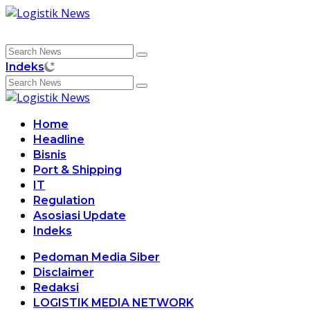
Skip
to
content
Indeks
Home
Headline
Bisnis
Port & Shipping
IT
Regulation
Asosiasi Update
Indeks
Pedoman Media Siber
Disclaimer
Redaksi
LOGISTIK MEDIA NETWORK