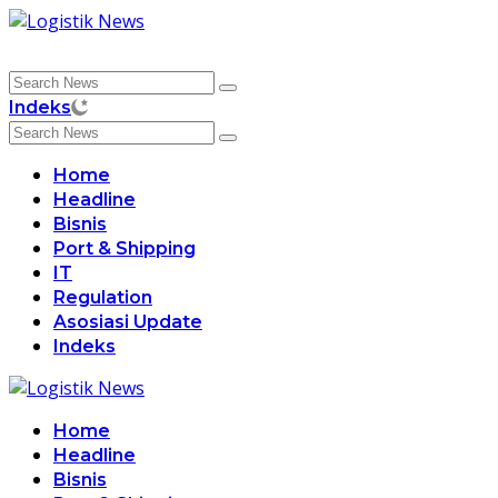
Skip
to
content
Indeks
Home
Headline
Bisnis
Port & Shipping
IT
Regulation
Asosiasi Update
Indeks
Home
Headline
Bisnis