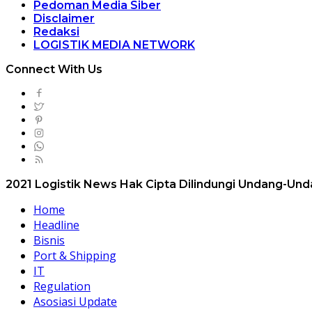
Pedoman Media Siber
Disclaimer
Redaksi
LOGISTIK MEDIA NETWORK
Connect With Us
2021 Logistik News Hak Cipta Dilindungi Undang-Un
Home
Headline
Bisnis
Port & Shipping
IT
Regulation
Asosiasi Update