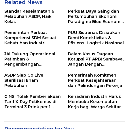
Related News
Standar Keselamatan 6
Perkuat Daya Saing dan
Pelabuhan ASDP, Naik
Pertumbuhan Ekonomi,
Kelas
Paradigma Blue Economy
Jadi Solusi
Pemerintah Perkuat
RUU Sistranas Disiapkan,
Kompetensi SDM Sesuai
Demi Konektivitas &
Kebutuhan Industri
Efisiensi Logistik Nasional
JAI Dukung Operasional
Dalam Kasus Dugaan
Patimban &
Korupsi PT APBI Surabaya,
Pengembangan
Jangan Dengan
Ekosistem Logistik
Kriminalisasi
Nasional
ASDP Siap Go Live
Pemerintah Komitmen
Sterilisasi Enam
Perkuat Kesejahteraan
Pelabuhan
dan Pelindungan Pekerja
GINSI Tolak Pemberlakuan
Kehadiran Industri Harus
Tarif X-Ray Petikemas di
Membuka Kesempatan
Terminal 3 Priok per 1
Kerja bagi Warga Sekitar
Agustus, Ini Alasannya
Recommendation for You