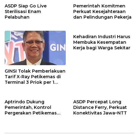
ASDP Siap Go Live
Pemerintah Komitmen
Sterilisasi Enam
Perkuat Kesejahteraan
Pelabuhan
dan Pelindungan Pekerja
Kehadiran Industri Harus
Membuka Kesempatan
Kerja bagi Warga Sekitar
GINSI Tolak Pemberlakuan
Tarif X-Ray Petikemas di
Terminal 3 Priok per 1
Agustus, Ini Alasannya
Aptrindo Dukung
ASDP Percepat Long
Pemerintah, Kontrol
Distance Ferry, Perkuat
Pergerakan Petikemas
Konektivitas Jawa–NTT
Kosong & Kurangi
Dominasi Kapal Asing