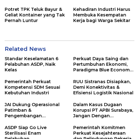
Potret TPK Teluk Bayur &
Kehadiran Industri Harus
Geliat Kontainer yang Tak
Membuka Kesempatan
Pernah Luntur
Kerja bagi Warga Sekitar
Related News
Standar Keselamatan 6
Perkuat Daya Saing dan
Pelabuhan ASDP, Naik
Pertumbuhan Ekonomi,
Kelas
Paradigma Blue Economy
Jadi Solusi
Pemerintah Perkuat
RUU Sistranas Disiapkan,
Kompetensi SDM Sesuai
Demi Konektivitas &
Kebutuhan Industri
Efisiensi Logistik Nasional
JAI Dukung Operasional
Dalam Kasus Dugaan
Patimban &
Korupsi PT APBI Surabaya,
Pengembangan
Jangan Dengan
Ekosistem Logistik
Kriminalisasi
Nasional
ASDP Siap Go Live
Pemerintah Komitmen
Sterilisasi Enam
Perkuat Kesejahteraan
Pelabuhan
dan Pelindungan Pekerja