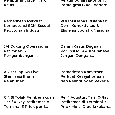
Pelabuhan ASDP, Naik
Pertumbuhan Ekonomi,
Kelas
Paradigma Blue Economy
Jadi Solusi
Pemerintah Perkuat
RUU Sistranas Disiapkan,
Kompetensi SDM Sesuai
Demi Konektivitas &
Kebutuhan Industri
Efisiensi Logistik Nasional
JAI Dukung Operasional
Dalam Kasus Dugaan
Patimban &
Korupsi PT APBI Surabaya,
Pengembangan
Jangan Dengan
Ekosistem Logistik
Kriminalisasi
Nasional
ASDP Siap Go Live
Pemerintah Komitmen
Sterilisasi Enam
Perkuat Kesejahteraan
Pelabuhan
dan Pelindungan Pekerja
GINSI Tolak Pemberlakuan
Per 1 Agustus, Tarif X-Ray
Tarif X-Ray Petikemas di
Petikemas di Terminal 3
Terminal 3 Priok per 1
Priok Mulai Diberlakukan,
Agustus, Ini Alasannya
Ini Rinciannya