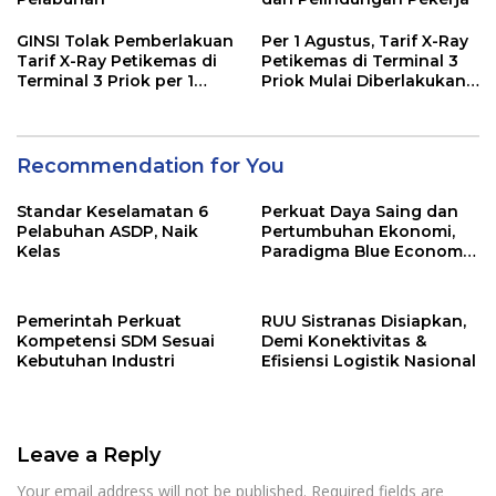
GINSI Tolak Pemberlakuan
Per 1 Agustus, Tarif X-Ray
Tarif X-Ray Petikemas di
Petikemas di Terminal 3
Terminal 3 Priok per 1
Priok Mulai Diberlakukan,
Agustus, Ini Alasannya
Ini Rinciannya
Recommendation for You
Standar Keselamatan 6
Perkuat Daya Saing dan
Pelabuhan ASDP, Naik
Pertumbuhan Ekonomi,
Kelas
Paradigma Blue Economy
Jadi Solusi
Pemerintah Perkuat
RUU Sistranas Disiapkan,
Kompetensi SDM Sesuai
Demi Konektivitas &
Kebutuhan Industri
Efisiensi Logistik Nasional
Leave a Reply
Your email address will not be published.
Required fields are