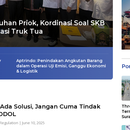
uhan Priok, Kordinasi Soal SKB
asi Truk Tua
y
Aptrindo: Penindakan Angkutan Barang
dalam Operasi Uji Emisi, Ganggu Ekonomi
Po
& Logistik
Ada Solusi, Jangan Cuma Tindak
Thr
Ter
 ODOL
Sur
6,94
Regulation
|
June 10, 2025
Pen