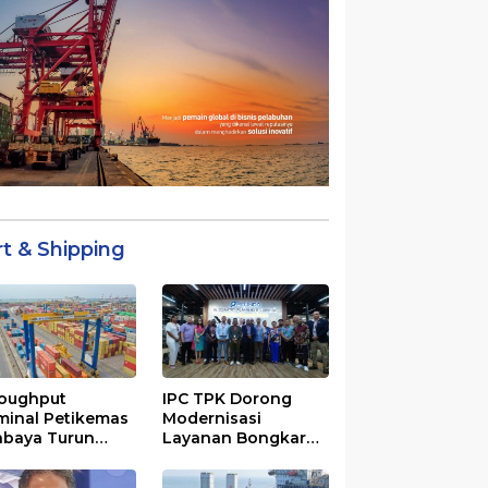
rt & Shipping
oughput
IPC TPK Dorong
minal Petikemas
Modernisasi
abaya Turun
Layanan Bongkar
%, Ini
Muat Berbasis
yebabnya
Digital