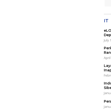
IT
eLO
Dep
July 
Per
Ran
April
Lay
Ina
Febr
Ind
Sib
Janu
Per
Janu