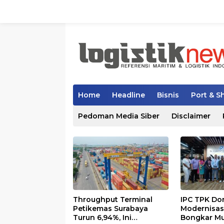
Skip
to
content
Home
Headline
Bisnis
Port & S
Pedoman Media Siber
Disclaimer
Throughput Terminal
IPC TPK Do
Petikemas Surabaya
Modernisas
Turun 6,94%, Ini
Bongkar Mu