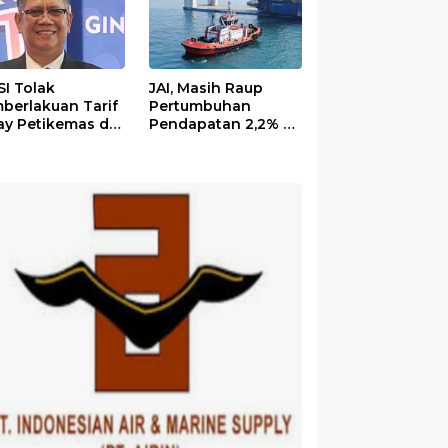
SI Tolak
JAI, Masih Raup
berlakuan Tarif
Pertumbuhan
ay Petikemas di
Pendapatan 2,2% di
minal 3 Priok per
Semester I/2026
ustus, Ini
sannya