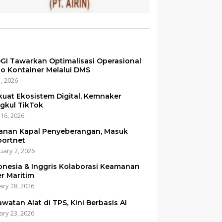
GI Tawarkan Optimalisasi Operasional
o Kontainer Melalui DMS
1, 2026
kuat Ekosistem Digital, Kemnaker
gkul TikTok
 16, 2026
anan Kapal Penyeberangan, Masuk
portnet
uary 2, 2026
onesia & Inggris Kolaborasi Keamanan
er Maritim
ary 28, 2026
awatan Alat di TPS, Kini Berbasis AI
ary 23, 2026