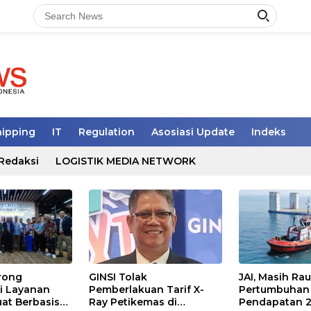
hipping
IT
Regulation
Asosiasi Update
Indeks
Redaksi
LOGISTIK MEDIA NETWORK
rong
GINSI Tolak
JAI, Masih Ra
i Layanan
Pemberlakuan Tarif X-
Pertumbuhan
at Berbasis
Ray Petikemas di
Pendapatan 2