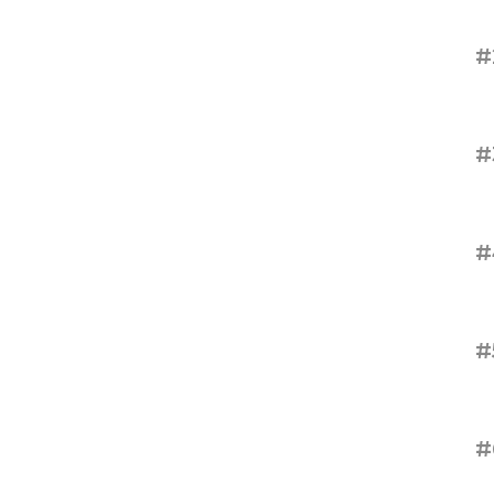
#
#
#
#
#