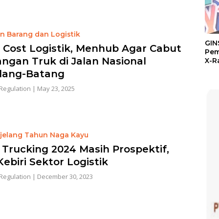
n Barang dan Logistik
GIN
 Cost Logistik, Menhub Agar Cabut
Pem
angan Truk di Jalan Nasional
X-R
Ter
lang-Batang
1 Ag
Ala
Regulation
|
May 23, 2025
 jelang Tahun Naga Kayu
s Trucking 2024 Masih Prospektif,
Kebiri Sektor Logistik
Regulation
|
December 30, 2023