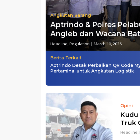
Angkutan Barang
Aptrindo & Polres Pelab
Angleb dan Wacana Bat
Headline
,
Regulation
|
March 10, 2026
Berita Terkait
Aptrindo Desak Perbaikan QR Code M
Pertamina, untuk Angkutan Logistik
Opini
Kudu 
Truk
Headline
,