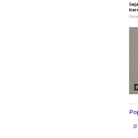
Sej
Ker
Dece
Po
#