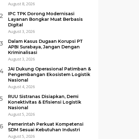
August 8, 2026
IPC TPK Dorong Modernisasi
2
Layanan Bongkar Muat Berbasis
Digital
August 3, 2026
Dalam Kasus Dugaan Korupsi PT
3
APBI Surabaya, Jangan Dengan
Kriminalisasi
August 3, 2026
JAI Dukung Operasional Patimban &
4
Pengembangan Ekosistem Logistik
Nasional
August 4, 2026
RUU Sistranas Disiapkan, Demi
5
Konektivitas & Efisiensi Logistik
Nasional
August 5, 2026
Pemerintah Perkuat Kompetensi
6
SDM Sesuai Kebutuhan Industri
August 5, 2026