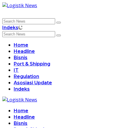
Skip
to
content
Indeks
Home
Headline
Bisnis
Port & Shipping
IT
Regulation
Asosiasi Update
Indeks
Home
Headline
Bisnis