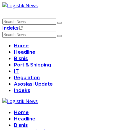
Skip
to
content
Indeks
Home
Headline
Bisnis
Port & Shipping
IT
Regulation
Asosiasi Update
Indeks
Home
Headline
Bisnis