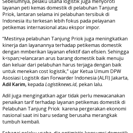
Sebelumnya, pelaku usaha logistik juga menyoroti
layanan peti kemas domestik di pelabuhan Tanjung
Priok, lantaran selama ini pelabuhan tersibuk di
Indonesia itu terkesan lebih fokus pada pelayanan
petikemas internasional atau ekspor impor.
“Mestinya pelabuhan Tanjung Priok juga meningkatkan
kinerja dan layanannya terhadap petikemas domestik
dengan mmberikan layanan efektif dan efisien. Sehingga
k<span;>elancaran arus barang domestik baik menuju
dan keluar dari pelabuhan harus terjaga dengan baik
untuk menekan cost logistik,” ujar Ketua Umum DPW
Asosiasi Logistik dan Forwarder Indonesia (ALFI) Jakarta,
Adil Karim,
kepada
Logistiknews.id
, pekan lalu.
Adil juga mengingatkan agar tidak perlu mewacanakan
penaikan tarif terhadap layanan petikemas domestik di
Pelabuhan Tanjung Priok karena pergerakan ekonomi
nasional saat ini baru sedang berusaha merangkak
tumbuh kembali.
Sebagai pelaku usaha, dia optimistis konsumsi domestik