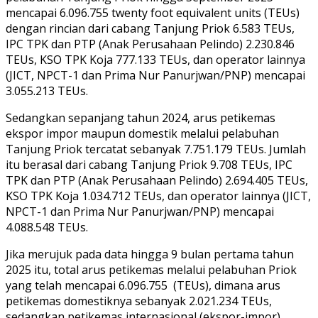
mencapai 6.096.755 twenty foot equivalent units (TEUs)
dengan rincian dari cabang Tanjung Priok 6.583 TEUs,
IPC TPK dan PTP (Anak Perusahaan Pelindo) 2.230.846
TEUs, KSO TPK Koja 777.133 TEUs, dan operator lainnya
(JICT, NPCT-1 dan Prima Nur Panurjwan/PNP) mencapai
3.055.213 TEUs.
Sedangkan sepanjang tahun 2024, arus petikemas
ekspor impor maupun domestik melalui pelabuhan
Tanjung Priok tercatat sebanyak 7.751.179 TEUs. Jumlah
itu berasal dari cabang Tanjung Priok 9.708 TEUs, IPC
TPK dan PTP (Anak Perusahaan Pelindo) 2.694.405 TEUs,
KSO TPK Koja 1.034.712 TEUs, dan operator lainnya (JICT,
NPCT-1 dan Prima Nur Panurjwan/PNP) mencapai
4.088.548 TEUs.
Jika merujuk pada data hingga 9 bulan pertama tahun
2025 itu, total arus petikemas melalui pelabuhan Priok
yang telah mencapai 6.096.755 (TEUs), dimana arus
petikemas domestiknya sebanyak 2.021.234 TEUs,
sedangkan petikemas internasional (ekspor-impor)