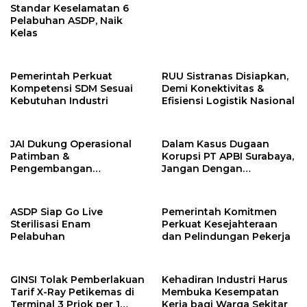
Standar Keselamatan 6
Pelabuhan ASDP, Naik
Kelas
Pemerintah Perkuat
RUU Sistranas Disiapkan,
Kompetensi SDM Sesuai
Demi Konektivitas &
Kebutuhan Industri
Efisiensi Logistik Nasional
JAI Dukung Operasional
Dalam Kasus Dugaan
Patimban &
Korupsi PT APBI Surabaya,
Pengembangan
Jangan Dengan
Ekosistem Logistik
Kriminalisasi
Nasional
ASDP Siap Go Live
Pemerintah Komitmen
Sterilisasi Enam
Perkuat Kesejahteraan
Pelabuhan
dan Pelindungan Pekerja
GINSI Tolak Pemberlakuan
Kehadiran Industri Harus
Tarif X-Ray Petikemas di
Membuka Kesempatan
Terminal 3 Priok per 1
Kerja bagi Warga Sekitar