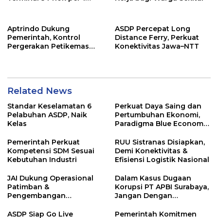
Agustus, Ini Alasannya
Aptrindo Dukung
ASDP Percepat Long
Pemerintah, Kontrol
Distance Ferry, Perkuat
Pergerakan Petikemas
Konektivitas Jawa–NTT
Kosong & Kurangi
Dominasi Kapal Asing
Related News
Standar Keselamatan 6
Perkuat Daya Saing dan
Pelabuhan ASDP, Naik
Pertumbuhan Ekonomi,
Kelas
Paradigma Blue Economy
Jadi Solusi
Pemerintah Perkuat
RUU Sistranas Disiapkan,
Kompetensi SDM Sesuai
Demi Konektivitas &
Kebutuhan Industri
Efisiensi Logistik Nasional
JAI Dukung Operasional
Dalam Kasus Dugaan
Patimban &
Korupsi PT APBI Surabaya,
Pengembangan
Jangan Dengan
Ekosistem Logistik
Kriminalisasi
Nasional
ASDP Siap Go Live
Pemerintah Komitmen