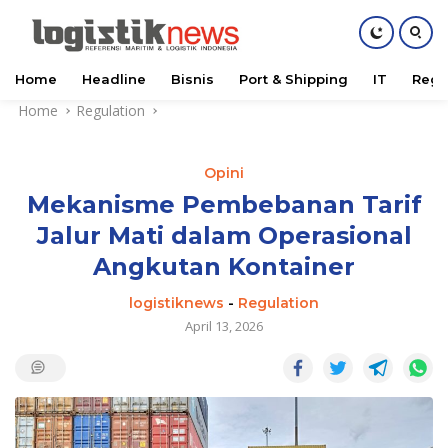
Home
Headline
Bisnis
Port & Shipping
IT
Regu
Skip
Home
Regulation
to
content
Opini
Mekanisme Pembebanan Tarif
Jalur Mati dalam Operasional
Angkutan Kontainer
logistiknews
-
Regulation
April 13, 2026