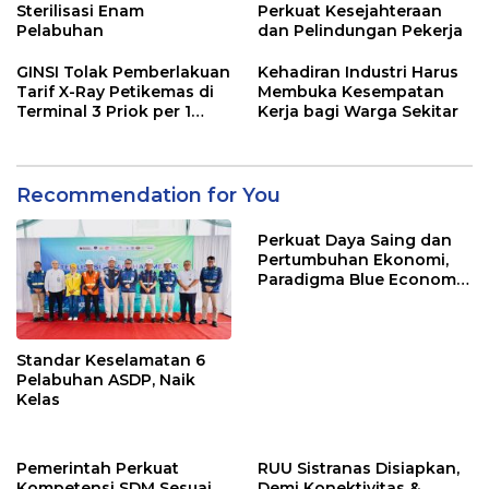
Sterilisasi Enam
Perkuat Kesejahteraan
Pelabuhan
dan Pelindungan Pekerja
GINSI Tolak Pemberlakuan
Kehadiran Industri Harus
Tarif X-Ray Petikemas di
Membuka Kesempatan
Terminal 3 Priok per 1
Kerja bagi Warga Sekitar
Agustus, Ini Alasannya
Recommendation for You
Perkuat Daya Saing dan
Pertumbuhan Ekonomi,
Paradigma Blue Economy
Jadi Solusi
Standar Keselamatan 6
Pelabuhan ASDP, Naik
Kelas
Pemerintah Perkuat
RUU Sistranas Disiapkan,
Kompetensi SDM Sesuai
Demi Konektivitas &