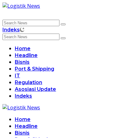
Skip
to
content
Indeks
Home
Headline
Bisnis
Port & Shipping
IT
Regulation
Asosiasi Update
Indeks
Home
Headline
Bisnis