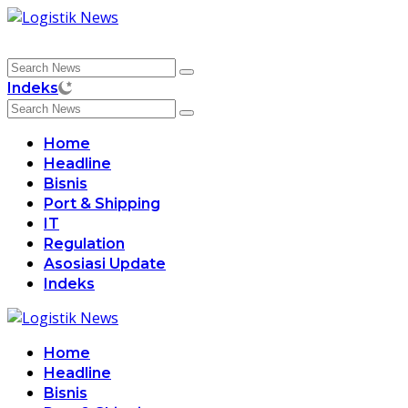
Skip
to
content
Indeks
Home
Headline
Bisnis
Port & Shipping
IT
Regulation
Asosiasi Update
Indeks
Home
Headline
Bisnis