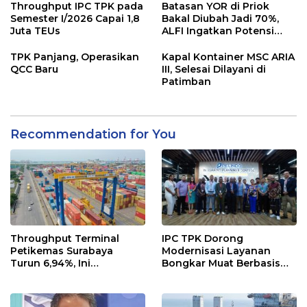
Throughput IPC TPK pada
Batasan YOR di Priok
Semester I/2026 Capai 1,8
Bakal Diubah Jadi 70%,
Juta TEUs
ALFI Ingatkan Potensi
Kongesti
TPK Panjang, Operasikan
Kapal Kontainer MSC ARIA
QCC Baru
III, Selesai Dilayani di
Patimban
Recommendation for You
Throughput Terminal
IPC TPK Dorong
Petikemas Surabaya
Modernisasi Layanan
Turun 6,94%, Ini
Bongkar Muat Berbasis
Penyebabnya
Digital