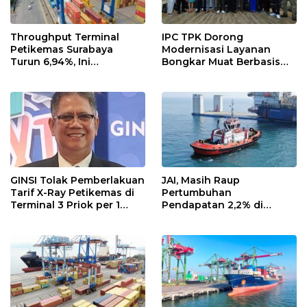
Throughput Terminal
IPC TPK Dorong
Petikemas Surabaya
Modernisasi Layanan
Turun 6,94%, Ini
Bongkar Muat Berbasis
Penyebabnya
Digital
GINSI Tolak Pemberlakuan
JAI, Masih Raup
Tarif X-Ray Petikemas di
Pertumbuhan
Terminal 3 Priok per 1
Pendapatan 2,2% di
Agustus, Ini Alasannya
Semester I/2026