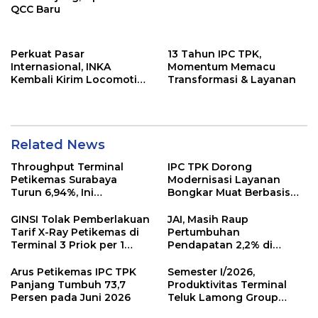
QCC Baru
Perkuat Pasar
13 Tahun IPC TPK,
Internasional, INKA
Momentum Memacu
Kembali Kirim Locomotive
Transformasi & Layanan
Platform ke Australia
Related News
Throughput Terminal
IPC TPK Dorong
Petikemas Surabaya
Modernisasi Layanan
Turun 6,94%, Ini
Bongkar Muat Berbasis
Penyebabnya
Digital
GINSI Tolak Pemberlakuan
JAI, Masih Raup
Tarif X-Ray Petikemas di
Pertumbuhan
Terminal 3 Priok per 1
Pendapatan 2,2% di
Agustus, Ini Alasannya
Semester I/2026
Arus Petikemas IPC TPK
Semester I/2026,
Panjang Tumbuh 73,7
Produktivitas Terminal
Persen pada Juni 2026
Teluk Lamong Group
Tumbuh 13,3%