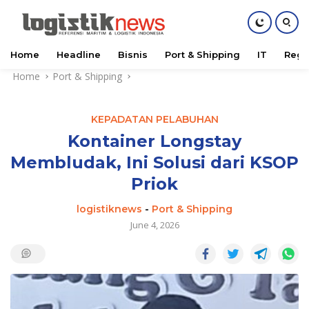
Home
Headline
Bisnis
Port & Shipping
IT
Regu
Skip
Home
Port & Shipping
to
content
KEPADATAN PELABUHAN
Kontainer Longstay
Membludak, Ini Solusi dari KSOP
Priok
logistiknews
-
Port & Shipping
June 4, 2026