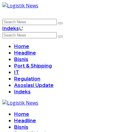
Skip
to
content
Indeks
Home
Headline
Bisnis
Port & Shipping
IT
Regulation
Asosiasi Update
Indeks
Home
Headline
Bisnis