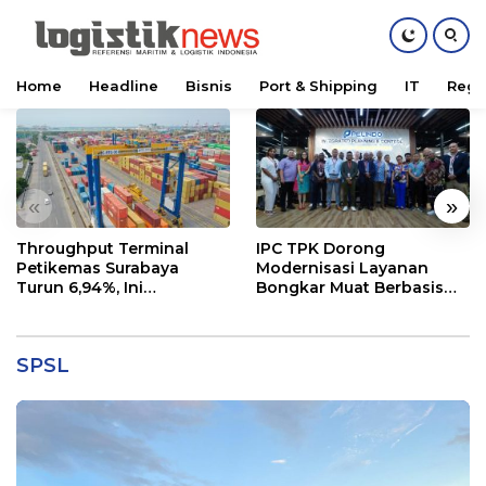
Home
Headline
Bisnis
Port & Shipping
IT
Regu
Skip
to
content
«
»
Throughput Terminal
IPC TPK Dorong
Petikemas Surabaya
Modernisasi Layanan
Turun 6,94%, Ini
Bongkar Muat Berbasis
Penyebabnya
Digital
SPSL