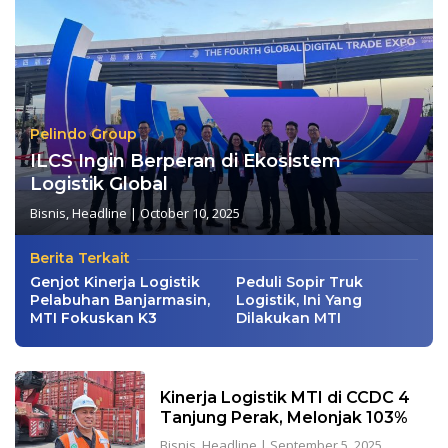
Pelindo Group
ILCS Ingin Berperan di Ekosistem
Logistik Global
Bisnis
,
Headline
|
October 10, 2025
Berita Terkait
Genjot Kinerja Logistik
Peduli Sopir Truk
Pelabuhan Banjarmasin,
Logistik, Ini Yang
MTI Fokuskan K3
Dilakukan MTI
Kinerja Logistik MTI di CCDC 4
Tanjung Perak, Melonjak 103%
Bisnis
,
Headline
|
September 5, 2025