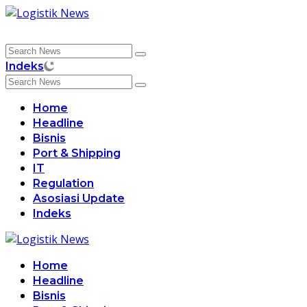
Skip
to
content
Indeks
Home
Headline
Bisnis
Port & Shipping
IT
Regulation
Asosiasi Update
Indeks
Home
Headline
Bisnis