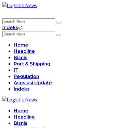
Skip
to
content
Indeks
Home
Headline
Bisnis
Port & Shipping
IT
Regulation
Asosiasi Update
Indeks
Home
Headline
Bisnis