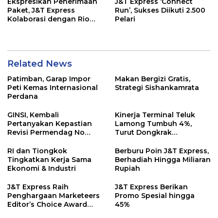
Ekspresikan Penerimaan
J&T Express ‘Connect
Paket, J&T Express
Run’, Sukses Diikuti 2.500
Kolaborasi dengan Rio
Pelari
Motret
Related News
Patimban, Garap Impor
Makan Bergizi Gratis,
Peti Kemas Internasional
Strategi Sishankamrata
Perdana
GINSI, Kembali
Kinerja Terminal Teluk
Pertanyakan Kepastian
Lamong Tumbuh 4%,
Revisi Permendag No
Turut Dongkrak
8/2024
Perekonomian Jatim
RI dan Tiongkok
Berburu Poin J&T Express,
Tingkatkan Kerja Sama
Berhadiah Hingga Miliaran
Ekonomi & Industri
Rupiah
J&T Express Raih
J&T Express Berikan
Penghargaan Marketeers
Promo Spesial hingga
Editor’s Choice Award
45%
2023