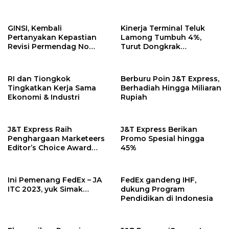
GINSI, Kembali
Kinerja Terminal Teluk
Pertanyakan Kepastian
Lamong Tumbuh 4%,
Revisi Permendag No
Turut Dongkrak
8/2024
Perekonomian Jatim
RI dan Tiongkok
Berburu Poin J&T Express,
Tingkatkan Kerja Sama
Berhadiah Hingga Miliaran
Ekonomi & Industri
Rupiah
J&T Express Raih
J&T Express Berikan
Penghargaan Marketeers
Promo Spesial hingga
Editor’s Choice Award
45%
2023
Ini Pemenang FedEx – JA
FedEx gandeng IHF,
ITC 2023, yuk Simak…
dukung Program
Pendidikan di Indonesia