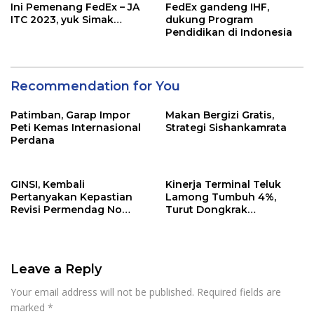
Ini Pemenang FedEx – JA
FedEx gandeng IHF,
ITC 2023, yuk Simak…
dukung Program
Pendidikan di Indonesia
Recommendation for You
Patimban, Garap Impor
Makan Bergizi Gratis,
Peti Kemas Internasional
Strategi Sishankamrata
Perdana
GINSI, Kembali
Kinerja Terminal Teluk
Pertanyakan Kepastian
Lamong Tumbuh 4%,
Revisi Permendag No
Turut Dongkrak
8/2024
Perekonomian Jatim
Leave a Reply
Your email address will not be published.
Required fields are
marked
*