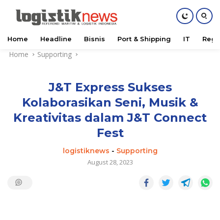
Home
Headline
Bisnis
Port & Shipping
IT
Regu
Skip
Home
Supporting
to
content
J&T Express Sukses
Kolaborasikan Seni, Musik &
Kreativitas dalam J&T Connect
Fest
logistiknews
-
Supporting
August 28, 2023