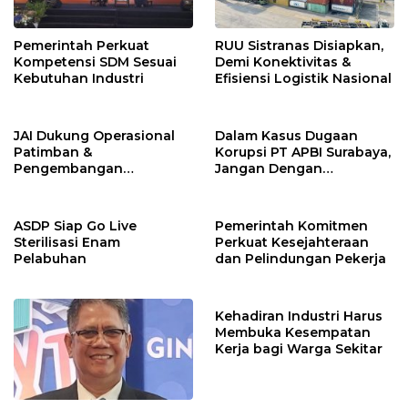
Pemerintah Perkuat
RUU Sistranas Disiapkan,
Kompetensi SDM Sesuai
Demi Konektivitas &
Kebutuhan Industri
Efisiensi Logistik Nasional
JAI Dukung Operasional
Dalam Kasus Dugaan
Patimban &
Korupsi PT APBI Surabaya,
Pengembangan
Jangan Dengan
Ekosistem Logistik
Kriminalisasi
Nasional
ASDP Siap Go Live
Pemerintah Komitmen
Sterilisasi Enam
Perkuat Kesejahteraan
Pelabuhan
dan Pelindungan Pekerja
Kehadiran Industri Harus
Membuka Kesempatan
Kerja bagi Warga Sekitar