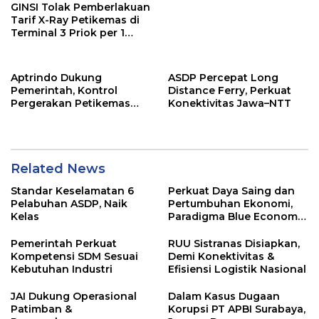
GINSI Tolak Pemberlakuan
Tarif X-Ray Petikemas di
Terminal 3 Priok per 1
Agustus, Ini Alasannya
Aptrindo Dukung
ASDP Percepat Long
Pemerintah, Kontrol
Distance Ferry, Perkuat
Pergerakan Petikemas
Konektivitas Jawa–NTT
Kosong & Kurangi
Dominasi Kapal Asing
Related News
Standar Keselamatan 6
Perkuat Daya Saing dan
Pelabuhan ASDP, Naik
Pertumbuhan Ekonomi,
Kelas
Paradigma Blue Economy
Jadi Solusi
Pemerintah Perkuat
RUU Sistranas Disiapkan,
Kompetensi SDM Sesuai
Demi Konektivitas &
Kebutuhan Industri
Efisiensi Logistik Nasional
JAI Dukung Operasional
Dalam Kasus Dugaan
Patimban &
Korupsi PT APBI Surabaya,