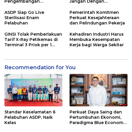
Pengembangan
Jangan Dengan
Ekosistem Logistik
Kriminalisasi
Nasional
ASDP Siap Go Live
Pemerintah Komitmen
Sterilisasi Enam
Perkuat Kesejahteraan
Pelabuhan
dan Pelindungan Pekerja
GINSI Tolak Pemberlakuan
Kehadiran Industri Harus
Tarif X-Ray Petikemas di
Membuka Kesempatan
Terminal 3 Priok per 1
Kerja bagi Warga Sekitar
Agustus, Ini Alasannya
Recommendation for You
Standar Keselamatan 6
Perkuat Daya Saing dan
Pelabuhan ASDP, Naik
Pertumbuhan Ekonomi,
Kelas
Paradigma Blue Economy
Jadi Solusi