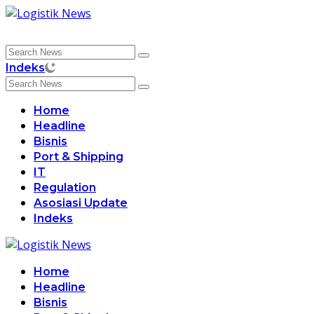
Skip
to
content
Indeks
Home
Headline
Bisnis
Port & Shipping
IT
Regulation
Asosiasi Update
Indeks
Home
Headline
Bisnis