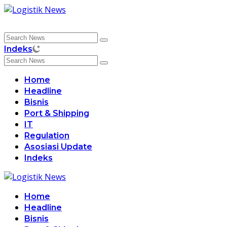
Skip
to
content
Indeks
Home
Headline
Bisnis
Port & Shipping
IT
Regulation
Asosiasi Update
Indeks
Home
Headline
Bisnis