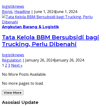
logistiknews
Bisnis
,
Headline
|
June 1, 2024
June 1, 2024
Angkutan Barang & Logistik
Tata Kelola BBM Bersubsidi bagi
Trucking, Perlu Dibenahi
logistiknews
Regulation
|
January 26, 2024
January 26, 2024
Posts
1
2
3
Next »
pagination
No More Posts Available.
No more pages to load.
View More
Asosiasi Update