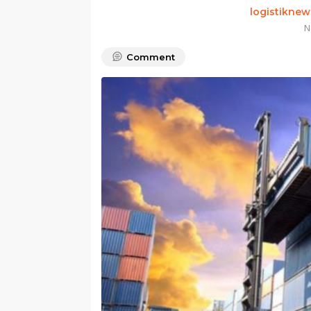
logistiknew
N
Comment