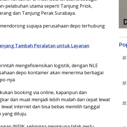
han-pelabuhan utama seperti Tanjung Priok,
rang dan Tanjung Perak Surabaya.
us mendorong supaya perusahaan depo terhubung
Po
anjang Tambah Peralatan untuk Layanan
#
intah mengefisiensikan logistik, dengan NLE
usahaan depo kontainer akan menerima berbagai
epo-nya.
#
kukan booking via online, kapanpun dan
kar dan muat menjadi lebih mudah dan cepat lewat
#
 lewat internet dan bisa bebas memilih tanggal
yang dituju.
 dengan INSW, sehingga pengguna tidak perlu