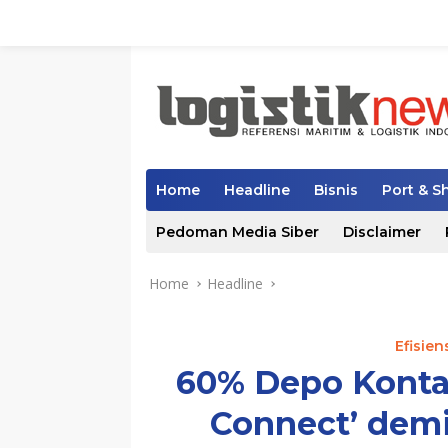
Skip
to
content
Home
Headline
Bisnis
Port & S
Pedoman Media Siber
Disclaimer
Home
Headline
Efisien
60% Depo Konta
Connect’ demi