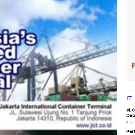
IT
eLO
Dep
July 
Per