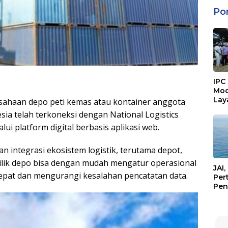
Po
IPC
Mod
Lay
ahaan depo peti kemas atau kontainer anggota
Mua
sia telah terkoneksi dengan National Logistics
Digi
ui platform digital berbasis aplikasi web.
 integrasi ekosistem logistik, terutama depot,
milik depo bisa dengan mudah mengatur operasional
JAI
epat dan mengurangi kesalahan pencatatan data.
Per
Pen
Sem