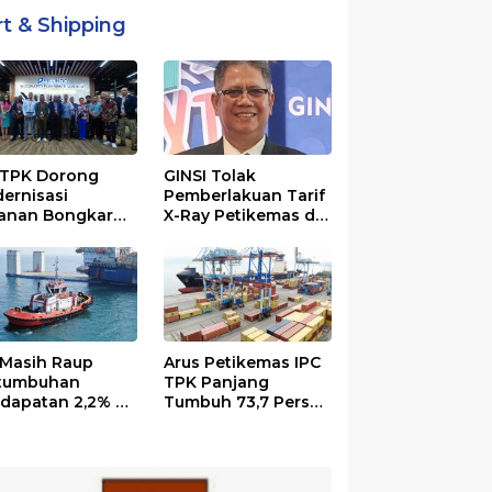
rt & Shipping
 TPK Dorong
GINSI Tolak
ernisasi
Pemberlakuan Tarif
anan Bongkar
X-Ray Petikemas di
t Berbasis
Terminal 3 Priok per
tal
1 Agustus, Ini
Alasannya
, Masih Raup
Arus Petikemas IPC
tumbuhan
TPK Panjang
dapatan 2,2% di
Tumbuh 73,7 Persen
ester I/2026
pada Juni 2026