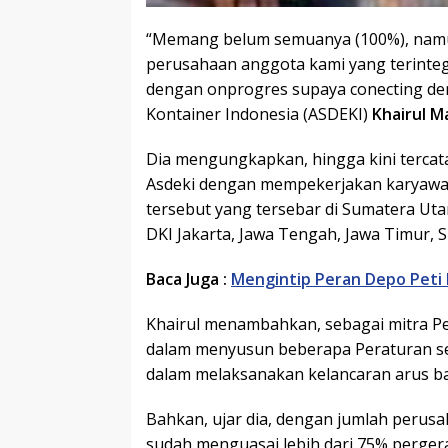
“Memang belum semuanya (100%), nam
perusahaan anggota kami yang terintegr
dengan onprogres supaya conecting den
Kontainer Indonesia (ASDEKI)
Khairul M
Dia mengungkapkan, hingga kini terca
Asdeki dengan mempekerjakan karyawan
tersebut yang tersebar di Sumatera Uta
DKI Jakarta, Jawa Tengah, Jawa Timur, S
Baca Juga :
Mengintip Peran Depo Peti
Khairul menambahkan, sebagai mitra Pem
dalam menyusun beberapa Peraturan seh
dalam melaksanakan kelancaran arus ba
Bahkan, ujar dia, dengan jumlah perus
sudah menguasai lebih dari 75% perger