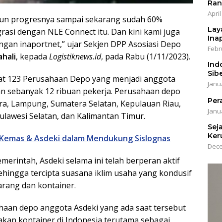
Ran
April
un progresnya sampai sekarang sudah 60%
Lay
asi dengan NLE Connect itu. Dan kini kami juga
Ina
gan inaportnet,” ujar Sekjen DPP Asosiasi Depo
Febr
ahali
, kepada
Logistiknews.id
, pada Rabu (1/11/2023).
Ind
Sib
tat 123 Perusahaan Depo yang menjadi anggota
Janu
 sebanyak 12 ribuan pekerja. Perusahaan depo
Per
ra, Lampung, Sumatera Selatan, Kepulauan Riau,
Janu
ulawesi Selatan, dan Kalimantan Timur.
Sej
Ker
 Kemas & Asdeki dalam Mendukung Sislognas
Dece
erintah, Asdeki selama ini telah berperan aktif
ingga tercipta suasana iklim usaha yang kondusif
rang dan kontainer.
ahaan depo anggota Asdeki yang ada saat tersebut
akan kontainer di Indonesia terutama sebagai