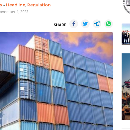
s
-
Headline
,
Regulation
ovember 1, 2023
SHARE