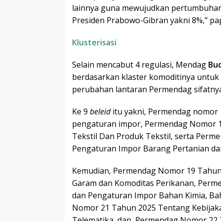
lainnya guna mewujudkan pertumbuhan 
Presiden Prabowo-Gibran yakni 8%,” pa
Klusterisasi
Selain mencabut 4 regulasi, Mendag
Bud
berdasarkan klaster komoditinya untuk
perubahan lantaran Permendag sifatnya
Ke 9
beleid
itu yakni, Permendag nomor 
pengaturan impor, Permendag Nomor 1
Tekstil Dan Produk Tekstil, serta Per
Pengaturan Impor Barang Pertanian da
Kemudian, Permendag Nomor 19 Tahun 
Garam dan Komoditas Perikanan, Perm
dan Pengaturan Impor Bahan Kimia, B
Nomor 21 Tahun 2025 Tentang Kebijaka
Telematika, dan Permendag Nomor 22 