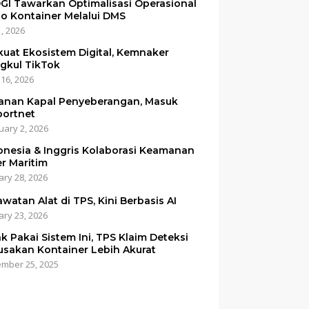
GI Tawarkan Optimalisasi Operasional
o Kontainer Melalui DMS
1, 2026
kuat Ekosistem Digital, Kemnaker
gkul TikTok
 16, 2026
anan Kapal Penyeberangan, Masuk
portnet
uary 2, 2026
onesia & Inggris Kolaborasi Keamanan
er Maritim
ary 28, 2026
awatan Alat di TPS, Kini Berbasis AI
ary 23, 2026
ak Pakai Sistem Ini, TPS Klaim Deteksi
usakan Kontainer Lebih Akurat
mber 25, 2025