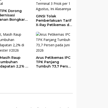
 TPK Dorong
ernisasi
GINSI Tolak
anan Bongkar
Pemberlakuan Tarif
t Berbasis
X-Ray Petikemas di
tal
Terminal 3 Priok per
1 Agustus, Ini
Alasannya
, Masih Raup
Arus Petikemas IPC
tumbuhan
TPK Panjang
dapatan 2,2% di
Tumbuh 73,7 Persen
ester I/2026
pada Juni 2026