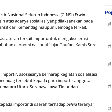
Po
ir Nasional Seluruh Indonesia (GINSI)
Erwin
h atas adanya sosialiasi yang dilaksanakan pada
#
ensif dari Kemendag maupun Lembaga terkait.
asi aturan terkait impor untuk mengakselerasi
buhan ekonomi nasional,” ujar Taufan, Kamis Sore
#
#
portir, asosiasinya berharap kegiatan sosialisasi
ermendag tersebut kepada para importir anggota
#
Sumatara Utara, Surabaya Jawa Timur dan
 kepada importir di daerah terhadap
beleid
teranyar
#