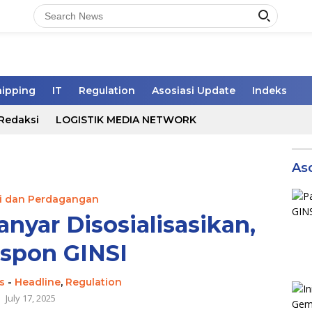
hipping
IT
Regulation
Asosiasi Update
Indeks
Redaksi
LOGISTIK MEDIA NETWORK
As
ri dan Perdagangan
anyar Disosialisasikan,
espon GINSI
s
-
Headline
,
Regulation
July 17, 2025