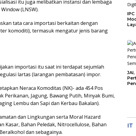
ialisasi itu juga melibatkan instansi dan lembaga
e Window (LNSW).
IPC
Mod
skan tata cara importasi berkaitan dengan
Lay
ster komoditi), termasuk mengatur jenis barang
Mua
Digi
ijakan importasi itu saat ini terdapat sejumlah
JAI
egulasi lartas (larangan pembatasan) impor.
Per
Pen
itetapkan Neraca Komoditas (NK)- ada 454 Pos
Sem
uk Perikanan, Jagung, Bawang Putih, Minyak Bumi,
ging Lembu dan Sapi dan Kerbau Bakalan).
lamatan dan Lingkungan serta Moral Hazard
tan Kasar, Bahan Peledak, Nitrocellulose, Bahan
IT
Beralkohol dan sebagainya.