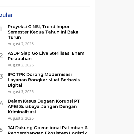
pular
Proyeksi GINSI, Trend Impor
1
Semester Kedua Tahun Ini Bakal
Turun
August 7, 2026
ASDP Siap Go Live Sterilisasi Enam
2
Pelabuhan
August 2, 2026
IPC TPK Dorong Modernisasi
3
Layanan Bongkar Muat Berbasis
Digital
August 3, 2026
Dalam Kasus Dugaan Korupsi PT
4
APBI Surabaya, Jangan Dengan
Kriminalisasi
August 3, 2026
JAI Dukung Operasional Patimban &
5
Pengembangan Ekosistem Logistik