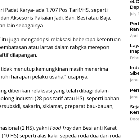
eLO
Dep
ri Padat Karya- ada 1.707 Pos Tarif/HS, seperti;
July 
 dan Aksesoris Pakaian Jadi, Ban, Besi atau Baja,
Per
n lain sebagainya.
Ran
April
d
itu juga mengadopsi relaksasi beberapa ketentuan
Lay
 pembatasan atau lartas dalam rabgka merepon
Ina
ftif dilapangan.
Febr
Ind
g) tidak menutup.kemungkinan masih menerima
Sib
uhi harapan pelaku usaha,” ucapnya.
Janu
ng diberikan relaksasi yang telah dibagi dalam
Per
Janu
ong industri (28 pos tarif atau HS) seperti bahan
ersubsidi, sakarin, siklamat, preparat bau-bauan,
Sej
Ker
Dece
sional (2 HS), yakni
Food Tray
dan Besi anti Karat.
g (10 HS) seperti alas kaki, sepeda roda dua dan roda