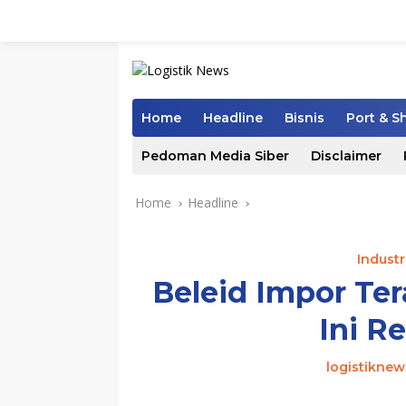
Skip
to
content
Home
Headline
Bisnis
Port & S
Pedoman Media Siber
Disclaimer
Home
Headline
Indust
Beleid Impor Ter
Ini R
logistiknew