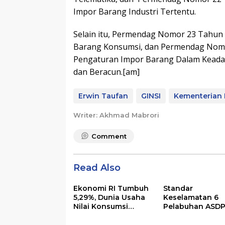
Impor Barang Industri Tertentu.
Selain itu, Permendag Nomor 23 Tahun
Barang Konsumsi, dan Permendag Nomo
Pengaturan Impor Barang Dalam Keada
dan Beracun.[am]
Erwin Taufan
GINSI
Kementerian
Writer: Akhmad Mabrori
Comment
Read Also
Ekonomi RI Tumbuh
Standar
5,29%, Dunia Usaha
Keselamatan 6
Nilai Konsumsi
Pelabuhan ASDP
Domestik dan
Naik Kelas
Rantai Pasok Tetap